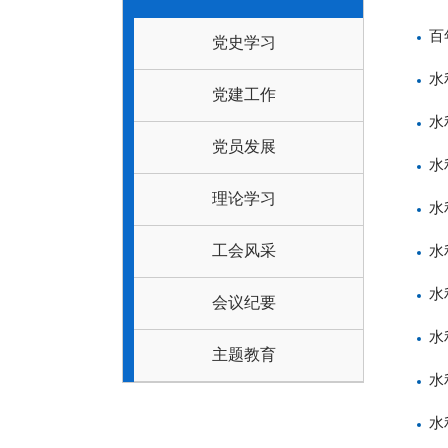
百
党史学习
水
党建工作
水
党员发展
水
理论学习
水
工会风采
水
水
会议纪要
水
主题教育
水
水