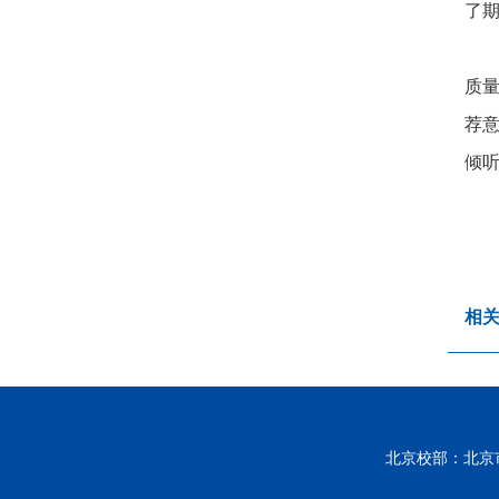
了
质
荐
倾
相
北京校部：北京市