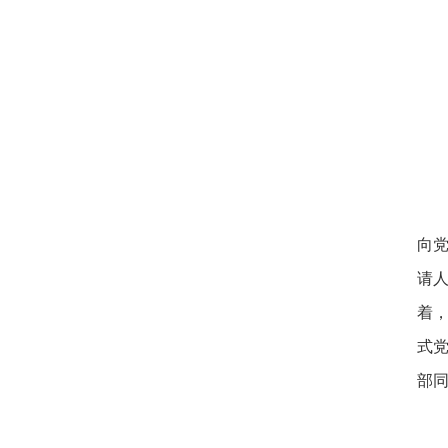
向
请
着
式
部