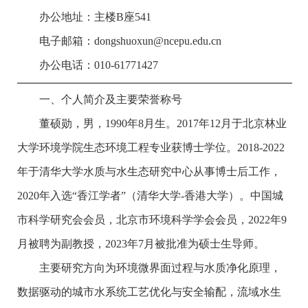
办公地址：主楼B座541
电子邮箱：dongshuoxun@ncepu.edu.cn
办公电话：010-61771427
一、个人简介及主要荣誉称号
董硕勋，男，
1990
年
8
月生。
2017
年
12
月于北京林业
大学环境学院生态环境工程专业获博士学位。
2018-2022
年于清华大学水质与水生态研究中心从事博士后工作，
2020
年入选“香江学者”（清华大学
-
香港大学）。中国城
市科学研究会会员，北京市环境科学学会会员，
2022
年
9
月被聘为副教授，
2023
年
7
月被批准为硕士生导师。
主要研究方向为环境微界面过程与水质净化原理，
数据驱动的城市水系统工艺优化与安全输配，流域水生