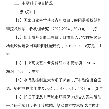
三、主要科研项目情况
1
、纵向项目：
【
1
】国家自然科学基金青年项目，酸阻滞凝胶结构
调控及废酸回收机理研究，
2022-2024
，
30
万元，主持
【
2
】博士后基金面上项目，自模板诱导柔性多级结
构凝胶构建及对磷吸附性能研究，
2019-2020
，
8
万元，主
持
【
3
】中央高校基本业务科研业务费专项，
2023-
2024
，
5
万元，主持
【
4
】水污染控制重大专项子课题，厂村融合复合面
源污染控制技术集成及示范，
2018-2021
，
550
万元，参与
【
5
】长江干流及典型城市环境保护综合方案与管理
平台研究项目，长江流域磷污染源防控技术筛选与技术