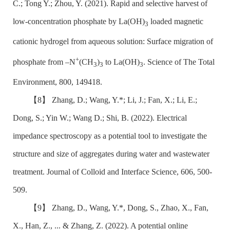
C.; Tong Y.; Zhou, Y. (2021). Rapid and selective harvest of
low-concentration phosphate by La(OH)
loaded magnetic
3
cationic hydrogel from aqueous solution: Surface migration of
+
phosphate from –N
(CH
)
to La(OH)
. Science of The Total
3
3
3
Environment, 800, 149418.
【8】
Zhang, D.; Wang, Y.*; Li, J.; Fan, X.; Li, E.;
Dong, S.; Yin W.; Wang D.; Shi, B. (2022). Electrical
impedance spectroscopy as a potential tool to investigate the
structure and size of aggregates during water and wastewater
treatment. Journal of Colloid and Interface Science, 606, 500-
509.
【9】
Zhang, D., Wang, Y.*, Dong, S., Zhao, X., Fan,
X., Han, Z., ... & Zhang, Z. (2022). A potential online