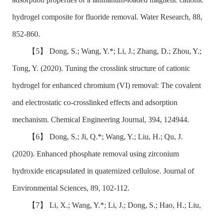
hydrogel composite for fluoride removal. Water Research, 88,
852-860.
【5】
Dong, S.; Wang, Y.*; Li, J.; Zhang, D.; Zhou, Y.;
Tong, Y. (2020). Tuning the crosslink structure of cationic
hydrogel for enhanced chromium (VI) removal: The covalent
and electrostatic co-crosslinked effects and adsorption
mechanism. Chemical Engineering Journal, 394, 124944.
【6】
Dong, S.; Ji, Q.*; Wang, Y.; Liu, H.; Qu, J.
(2020). Enhanced phosphate removal using zirconium
hydroxide encapsulated in quaternized cellulose. Journal of
Environmental Sciences, 89, 102-112.
【7】
Li, X.; Wang, Y.*; Li, J.; Dong, S.; Hao, H.; Liu,