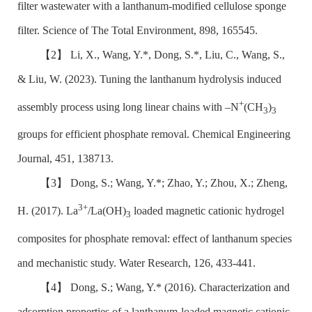
filter wastewater with a lanthanum-modified cellulose sponge
filter. Science of The Total Environment, 898, 165545.
【2】
Li, X., Wang, Y.*, Dong, S.*, Liu, C., Wang, S.,
& Liu, W. (2023). Tuning the lanthanum hydrolysis induced
+
assembly process using long linear chains with –N
(CH
)
3
3
groups for efficient phosphate removal. Chemical Engineering
Journal, 451, 138713.
【3】
Dong, S.; Wang, Y.*; Zhao, Y.; Zhou, X.; Zheng,
3+
H. (2017). La
/La(OH)
loaded magnetic cationic hydrogel
3
composites for phosphate removal: effect of lanthanum species
and mechanistic study. Water Research, 126, 433-441.
【4】
Dong, S.; Wang, Y.* (2016). Characterization and
adsorption properties of a lanthanum-loaded magnetic cationic