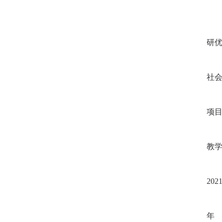
研优
社会
项目
教学
202
年