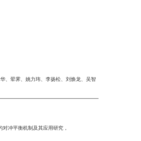
泽华、翚霁、姚力玮、李扬松、刘焕龙、吴智
的对冲平衡机制及其应用研究，