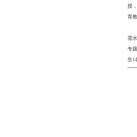
授，
育
需
专题
生1