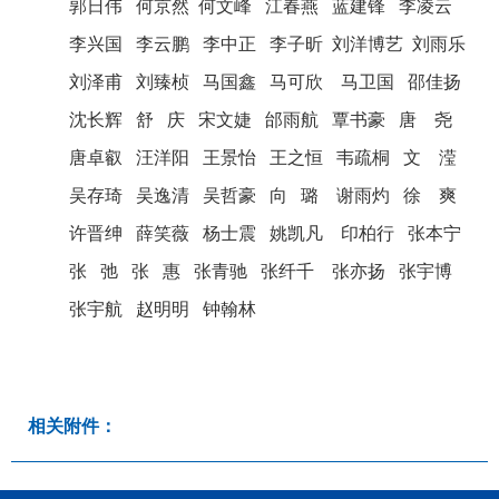
郭日伟 何京然 何文峰 江春燕 蓝建锋 李凌云
李兴国 李云鹏 李中正 李子昕 刘洋博艺 刘雨乐
刘泽甫 刘臻桢 马国鑫 马可欣 马卫国 邵佳扬
沈长辉 舒 庆 宋文婕 邰雨航 覃书豪 唐 尧
唐卓叡 汪洋阳 王景怡 王之恒 韦疏桐 文 滢
吴存琦 吴逸清 吴哲豪 向 璐 谢雨灼 徐 爽
许晋绅 薛笑薇 杨士震 姚凯凡 印柏行 张本宁
张 弛 张 惠 张青驰 张纤千 张亦扬 张宇博
张宇航 赵明明 钟翰林
相关附件：