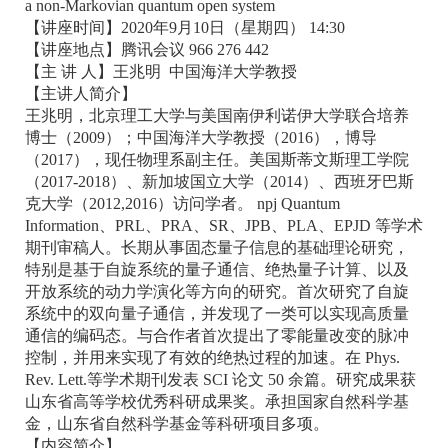
a non-Markovian quantum open system
【讲座时间】2020年9月10日（星期四） 14:30
【讲座地点】腾讯会议 966 276 442
【
主
讲
人
】王兆明 中国海洋大学教授
【主讲人简介】
王兆明，北京理工大学与美国南伊利诺伊大学联合培养
博士（2009）；中国海洋大学教授（2016），博导
（2017），现任物理系副主任。美国斯蒂文斯理工学院
（2017-2018）、新加坡国立大学（2014）、西班牙巴斯
克大学（2012,2016）访问学者。 npj Quantum
Information、PRL、PRA、SR、JPB、PLA、EPJD 等学术
期刊审稿人。长期从事固态量子信息的基础理论研究，
特别是基于自旋系统的量子通信、绝热量子计算、以及
开放系统的动力学演化等方向的研究。首次研究了自旋
系统中的双向量子通信，并发现了一类可以实现高质量
通信的编码态。与合作者首次提出了零能量改变的脉冲
控制，并用来实现了有效的绝热过程的加速。在 Phys.
Rev. Lett.等学术期刊发表 SCI 论文 50 余篇。研究成果获
山东省高等学校优秀科研成果奖。承担国家自然科学基
金，山东省自然科学基金等科研项目多项。
【内容简介】