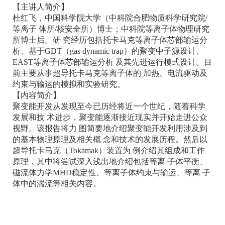
【主讲人简介】
杜红飞，中国科学院大学（中科院合肥物质科学研究院/
等离子 体所/核安全所）博士；中科院等离子体物理研究
所博士后。研 究经历包括托卡马克等离子体芯部输运分
析、基于GDT（gas dynamic trap）的聚变中子源设计、
EAST等离子体芯部输运分析 及其先进运行模式设计。目
前主要从事超导托卡马克等离子体的 加热、电流驱动及
约束与输运的模拟和实验研究。
【内容简介】
聚变能开发从发现至今已历经将近一个世纪，随着科学
发展和技 术进步，聚变能逐渐接近现实并开始走进公众
视野。该报告将力 图简要地介绍聚变能开发利用涉及到
的基本物理原理及相关概 念和技术的发展历程。然后以
超导托卡马克（Tokamak）装置为 例介绍其组成和工作
原理，其中将尝试深入浅出地介绍包括等离 子体平衡、
磁流体力学MHD稳定性、等离子体约束与输运、等离 子
体中的湍流等相关内容。